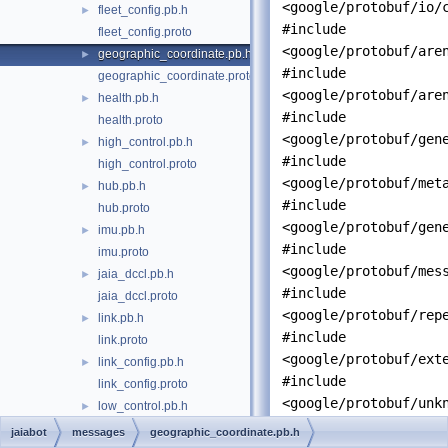
<google/protobuf/io/
fleet_config.pb.h
►
#include
fleet_config.proto
<google/protobuf/are
geographic_coordinate.pb.h
►
#include
geographic_coordinate.proto
<google/protobuf/are
health.pb.h
►
#include
health.proto
<google/protobuf/gen
high_control.pb.h
►
#include
high_control.proto
<google/protobuf/met
hub.pb.h
►
#include
hub.proto
<google/protobuf/gen
imu.pb.h
►
#include
imu.proto
<google/protobuf/mes
jaia_dccl.pb.h
►
#include
jaia_dccl.proto
<google/protobuf/rep
link.pb.h
►
#include
link.proto
<google/protobuf/ext
link_config.pb.h
►
#include
link_config.proto
<google/protobuf/unk
low_control.pb.h
►
#include
low_control.proto
jaiabot
messages
geographic_coordinate.pb.h
"
dccl/option_extensi