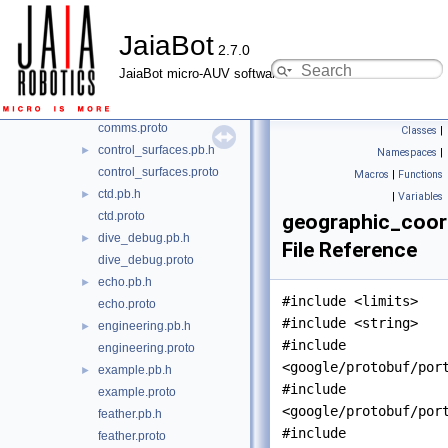
bounds.pb.h
►
JaiaBot
bounds.proto
2.7.0
camera_driver.pb.h
►
JaiaBot micro-AUV software
camera_driver.proto
comms.pb.h
►
comms.proto
Classes
|
control_surfaces.pb.h
►
Namespaces
|
control_surfaces.proto
Macros
|
Functions
ctd.pb.h
►
|
Variables
ctd.proto
geographic_coor
dive_debug.pb.h
►
File Reference
dive_debug.proto
echo.pb.h
►
#include <limits>
echo.proto
#include <string>
engineering.pb.h
►
#include
engineering.proto
<google/protobuf/por
example.pb.h
►
#include
example.proto
<google/protobuf/por
feather.pb.h
#include
feather.proto