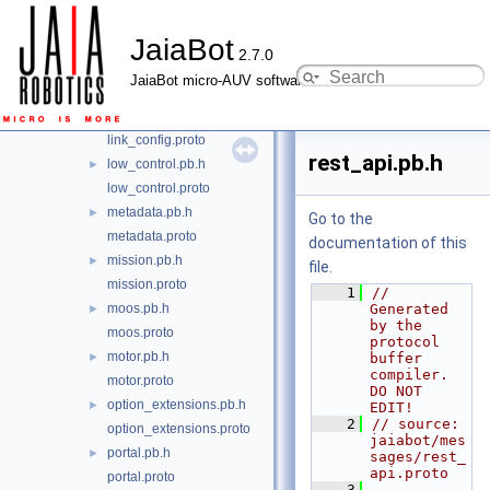
jaia_dccl.pb.h
►
JaiaBot
jaia_dccl.proto
2.7.0
link.pb.h
►
JaiaBot micro-AUV software
link.proto
link_config.pb.h
►
link_config.proto
rest_api.pb.h
low_control.pb.h
►
low_control.proto
metadata.pb.h
►
Go to the
metadata.proto
documentation of this
mission.pb.h
►
file.
mission.proto
    1
// 
moos.pb.h
Generated 
►
by the 
moos.proto
protocol 
motor.pb.h
►
buffer 
compiler.  
motor.proto
DO NOT 
option_extensions.pb.h
►
EDIT!
    2
// source: 
option_extensions.proto
jaiabot/mes
portal.pb.h
►
sages/rest_
api.proto
portal.proto
    3