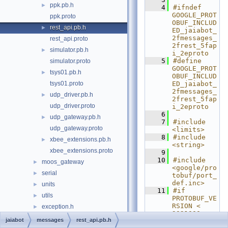
ppk.pb.h
►
    4
#ifndef 
GOOGLE_PROT
ppk.proto
OBUF_INCLUD
rest_api.pb.h
►
ED_jaiabot_
2fmessages_
rest_api.proto
2frest_5fap
simulator.pb.h
►
i_2eproto
    5
#define 
simulator.proto
GOOGLE_PROT
tsys01.pb.h
►
OBUF_INCLUD
tsys01.proto
ED_jaiabot_
2fmessages_
udp_driver.pb.h
►
2frest_5fap
udp_driver.proto
i_2eproto
    6
udp_gateway.pb.h
►
    7
#include 
udp_gateway.proto
<limits>
    8
#include 
xbee_extensions.pb.h
►
<string>
xbee_extensions.proto
    9
   10
#include 
moos_gateway
►
<google/pro
serial
►
tobuf/port_
def.inc>
units
►
   11
#if 
utils
►
PROTOBUF_VE
RSION < 
exception.h
►
3021000
groups.h
►
jaiabot
messages
rest_api.pb.h
   12
#error This 