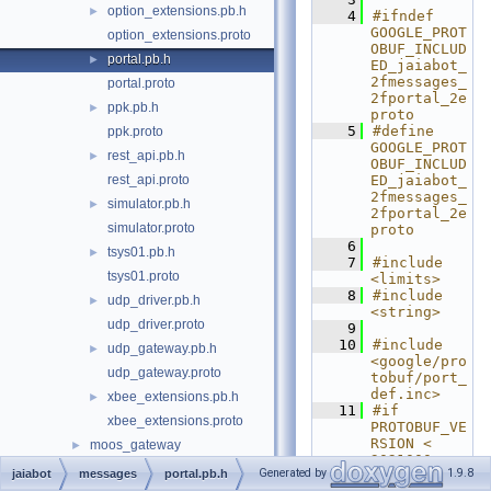
option_extensions.pb.h
►
    4
#ifndef 
GOOGLE_PROT
option_extensions.proto
OBUF_INCLUD
portal.pb.h
►
ED_jaiabot_
2fmessages_
portal.proto
2fportal_2e
ppk.pb.h
►
proto
    5
#define 
ppk.proto
GOOGLE_PROT
rest_api.pb.h
►
OBUF_INCLUD
rest_api.proto
ED_jaiabot_
2fmessages_
simulator.pb.h
►
2fportal_2e
simulator.proto
proto
    6
tsys01.pb.h
►
    7
#include 
tsys01.proto
<limits>
    8
#include 
udp_driver.pb.h
►
<string>
udp_driver.proto
    9
   10
#include 
udp_gateway.pb.h
►
<google/pro
udp_gateway.proto
tobuf/port_
def.inc>
xbee_extensions.pb.h
►
   11
#if 
xbee_extensions.proto
PROTOBUF_VE
RSION < 
moos_gateway
►
3021000
serial
►
Generated by
1.9.8
jaiabot
messages
portal.pb.h
   12
#error This 