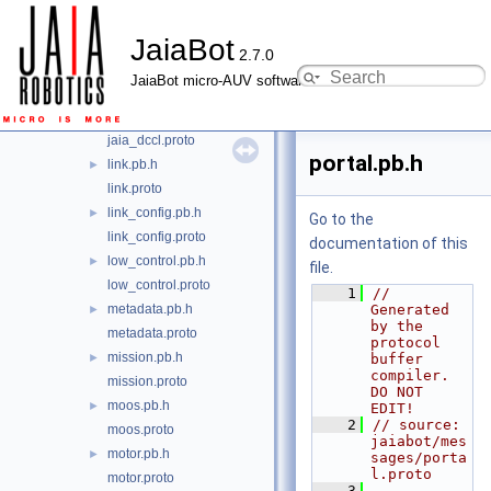
hub.pb.h
►
JaiaBot
hub.proto
2.7.0
imu.pb.h
►
JaiaBot micro-AUV software
imu.proto
jaia_dccl.pb.h
►
jaia_dccl.proto
portal.pb.h
link.pb.h
►
link.proto
link_config.pb.h
►
Go to the
link_config.proto
documentation of this
low_control.pb.h
►
file.
low_control.proto
    1
// 
metadata.pb.h
Generated 
►
by the 
metadata.proto
protocol 
mission.pb.h
►
buffer 
compiler.  
mission.proto
DO NOT 
moos.pb.h
►
EDIT!
    2
// source: 
moos.proto
jaiabot/mes
motor.pb.h
►
sages/porta
l.proto
motor.proto
    3