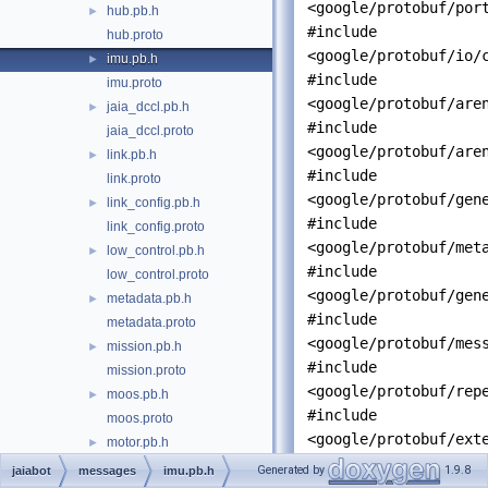
<google/protobuf/por
hub.pb.h
►
#include
hub.proto
<google/protobuf/io/
imu.pb.h
►
#include
imu.proto
<google/protobuf/are
jaia_dccl.pb.h
►
#include
jaia_dccl.proto
<google/protobuf/are
link.pb.h
►
#include
link.proto
<google/protobuf/gen
link_config.pb.h
►
#include
link_config.proto
<google/protobuf/met
low_control.pb.h
►
#include
low_control.proto
<google/protobuf/gen
metadata.pb.h
►
#include
metadata.proto
<google/protobuf/mes
mission.pb.h
►
#include
mission.proto
<google/protobuf/rep
moos.pb.h
►
#include
moos.proto
<google/protobuf/ext
motor.pb.h
►
#include
motor.proto
Generated by
1.9.8
jaiabot
messages
imu.pb.h
<google/protobuf/gen