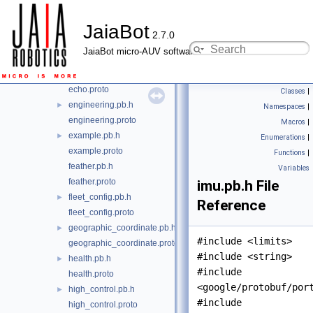
ctd.pb.h
►
JaiaBot
ctd.proto
2.7.0
dive_debug.pb.h
►
JaiaBot micro-AUV software
dive_debug.proto
echo.pb.h
►
echo.proto
Classes
|
engineering.pb.h
►
Namespaces
|
engineering.proto
Macros
|
example.pb.h
►
Enumerations
|
example.proto
Functions
|
feather.pb.h
Variables
feather.proto
imu.pb.h File
fleet_config.pb.h
►
Reference
fleet_config.proto
geographic_coordinate.pb.h
►
#include <limits>
geographic_coordinate.proto
#include <string>
health.pb.h
►
#include
health.proto
<google/protobuf/por
high_control.pb.h
►
#include
high_control.proto